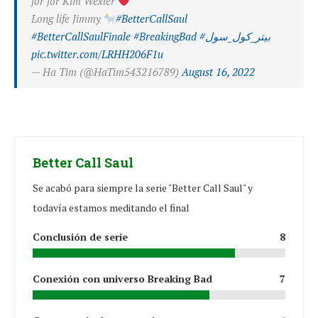
for for Kim Wexler
Long life Jimmy
#BetterCallSaul
#BetterCallSaulFinale
#BreakingBad
#بيتر_كول_سول
pic.twitter.com/LRHH206F1u
— Ha Tim (@HaTim543216789)
August 16, 2022
Better Call Saul
Se acabó para siempre la serie "Better Call Saul" y
todavía estamos meditando el final
Conclusión de serie
8
Conexión con universo Breaking Bad
7