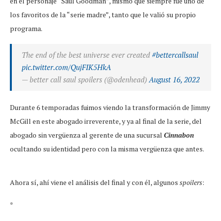
en el personaje “Saul Goodman”, mismo que siempre fue uno de
los favoritos de la “serie madre”, tanto que le valió su propio
programa.
The end of the best universe ever created
#bettercallsaul
pic.twitter.com/QujFIK5HkA
— better call saul spoilers (@odenhead)
August 16, 2022
Durante 6 temporadas fuimos viendo la transformación de Jimmy
McGill en este abogado irreverente, y ya al final de la serie, del
abogado sin vergüenza al gerente de una sucursal
Cinnabon
ocultando su identidad pero con la misma vergüenza que antes.
Ahora sí, ahí viene el análisis del final y con él, algunos
spoilers
:
*