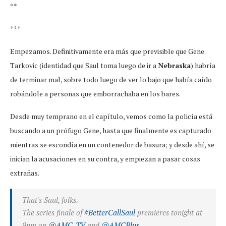
**
***
Empezamos. Definitivamente era más que previsible que Gene
Tarkovic (identidad que Saul toma luego de ir a
Nebraska
) habría
de terminar mal, sobre todo luego de ver lo bajo que había caído
robándole a personas que emborrachaba en los bares.
Desde muy temprano en el capítulo, vemos como la policía está
buscando a un prófugo Gene, hasta que finalmente es capturado
mientras se escondía en un contenedor de basura; y desde ahí, se
inician la acusaciones en su contra, y empiezan a pasar cosas
extrañas.
That's Saul, folks.
The series finale of
#BetterCallSaul
premieres tonight at
9pm on
@AMC_TV
and
@AMCPlus
.