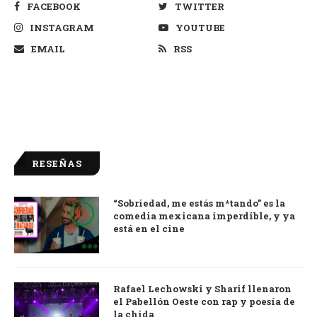
FACEBOOK
TWITTER
INSTAGRAM
YOUTUBE
EMAIL
RSS
RESEÑAS
“Sobriedad, me estás m*tando” es la
9.0
comedia mexicana imperdible, y ya
está en el cine
Rafael Lechowski y Sharif llenaron
el Pabellón Oeste con rap y poesía de
la chida