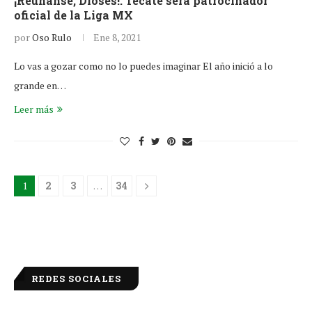
¡Reúnanse, Dioses!: Tecate será patrocinador
oficial de la Liga MX
por
Oso Rulo
Ene 8, 2021
Lo vas a gozar como no lo puedes imaginar El año inició a lo
grande en…
Leer más
1
2
3
…
34
REDES SOCIALES