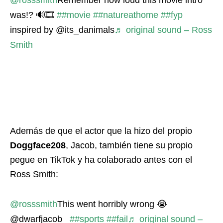
@rosssmith
Remember how loud this movie intro
was!? 🔊🎞
##movie
##natureathome
##fyp
inspired by @its_danimals
♬ original sound – Ross
Smith
Además de que el actor que la hizo del propio
Doggface208
, Jacob, también tiene su propio
pegue en TikTok y ha colaborado antes con el
Ross Smith:
@rosssmith
This went horribly wrong 😭
@dwarfjacob_
##sports
##fail
♬ original sound –