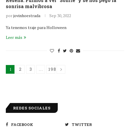
Reseña: Fuimos a ver “Sonríe” y se nos pegó la
sonrisa malvibrosa
por
jovinhoestrada
Sep 30, 2022
Ya tenemos traje para Holloween
Leer más
1
2
3
…
198
REDES SOCIALES
FACEBOOK
TWITTER