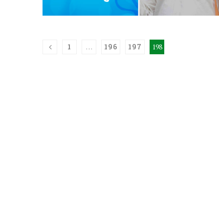
1
…
196
197
198