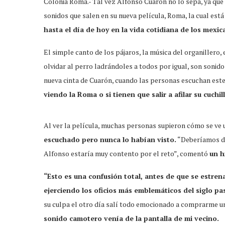
Colonia Roma.- Tal vez Alfonso Cuarón no lo sepa, ya qu
sonidos que salen en su nueva película, Roma, la cual est
hasta el día de hoy en la vida cotidiana de los mexic
El simple canto de los pájaros, la música del organillero, e
olvidar al perro ladrándoles a todos por igual, son sonidos
nueva cinta de Cuarón, cuando las personas escuchan este
viendo la Roma o si tienen que salir a afilar su cuchil
Al ver la película, muchas personas supieron cómo se ve u
escuchado pero nunca lo habían visto.
“Deberíamos de
Alfonso estaría muy contento por el reto”, comentó
un h
“Esto es una confusión total, antes de que se estrena
ejerciendo los oficios más emblemáticos del siglo p
su culpa el otro día salí todo emocionado a comprarme un
sonido camotero venía de la pantalla de mi vecino.