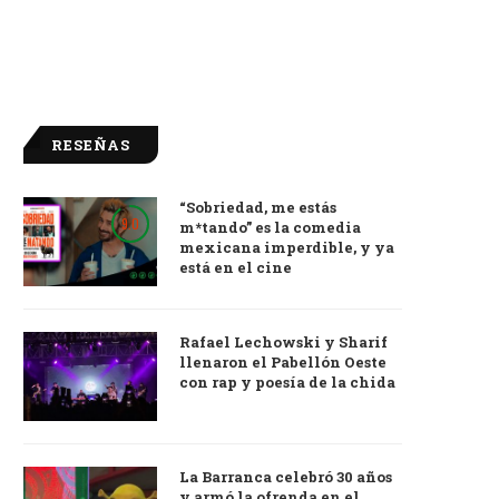
RESEÑAS
“Sobriedad, me estás
9.0
m*tando” es la comedia
mexicana imperdible, y ya
está en el cine
Rafael Lechowski y Sharif
llenaron el Pabellón Oeste
con rap y poesía de la chida
La Barranca celebró 30 años
y armó la ofrenda en el