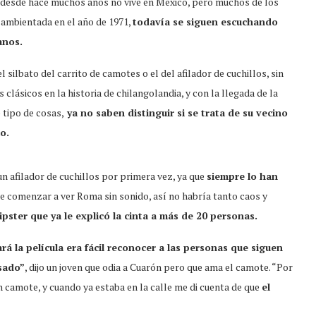
e desde hace muchos años no vive en México, pero muchos de los
á ambientada en el año de 1971,
todavía se siguen escuchando
anos.
l silbato del carrito de camotes o el del afilador de cuchillos, sin
 clásicos en la historia de chilangolandia, y con la llegada de la
 tipo de cosas,
ya no saben distinguir si se trata de su vecino
lo.
n afilador de cuchillos por primera vez, ya que
siempre lo han
 comenzar a ver Roma sin sonido, así no habría tanto caos y
ipster que ya le explicó la cinta a más de 20 personas.
rá la película era fácil reconocer a las personas que siguen
asado”
, dijo un joven que odia a Cuarón pero que ama el camote. “Por
 camote, y cuando ya estaba en la calle me di cuenta de que
el