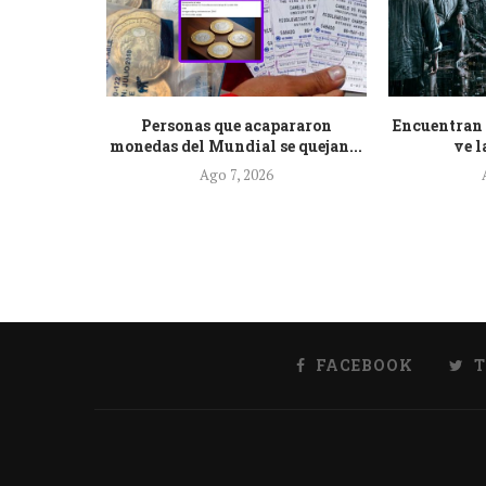
ecientes
Personas que acapararon
Encuentran 
minación...
monedas del Mundial se quejan...
ve l
Ago 7, 2026
FACEBOOK