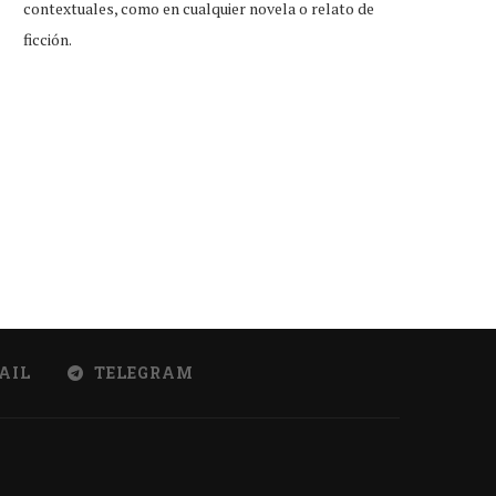
contextuales, como en cualquier novela o relato de
ficción.
ockstar adelanta que cobrará a
Solo 14 cantantes se quedaro
los gamers por...
colaborar con...
Ago 7, 2026
Ago 7, 2026
AIL
TELEGRAM