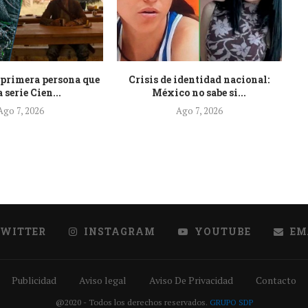
primera persona que
Crisis de identidad nacional:
R
a serie Cien...
México no sabe si...
Ago 7, 2026
Ago 7, 2026
TWITTER
INSTAGRAM
YOUTUBE
EM
Publicidad
Aviso legal
Aviso De Privacidad
Contacto
@2020 - Todos los derechos reservados.
GRUPO SDP