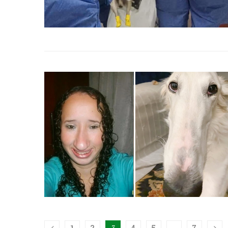
1
2
3
4
5
…
7