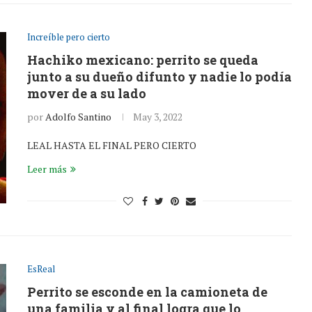
Increíble pero cierto
Hachiko mexicano: perrito se queda
junto a su dueño difunto y nadie lo podía
mover de a su lado
por
Adolfo Santino
May 3, 2022
LEAL HASTA EL FINAL PERO CIERTO
Leer más
EsReal
Perrito se esconde en la camioneta de
una familia y al final logra que lo