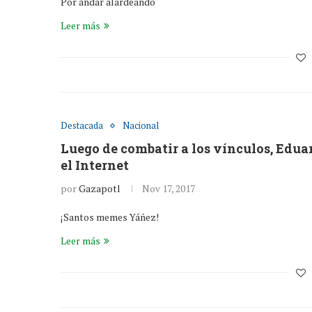
Por andar alardeando
Leer más
Destacada
Nacional
Luego de combatir a los vínculos, Edua
el Internet
por
Gazapotl
Nov 17, 2017
¡Santos memes Yáñez!
Leer más