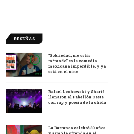
RESEÑAS
“Sobriedad, me estás
9.0
m*tando” es la comedia
mexicana imperdible, y ya
está en el cine
Rafael Lechowski y Sharif
llenaron el Pabellón Oeste
con rap y poesía de la chida
La Barranca celebró 30 años
y armó la ofrenda en el