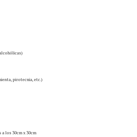
alcohólicas)
ienta, pirotecnia, etc.)
 a los 30cm x 30cm