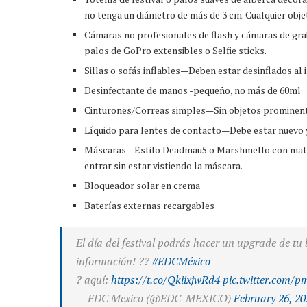
no tenga un diámetro de más de 3 cm. Cualquier obje
Cámaras no profesionales de flash y cámaras de gra
palos de GoPro extensibles o Selfie sticks.
Sillas o sofás inflables—Deben estar desinflados al 
Desinfectante de manos -pequeño, no más de 60ml
Cinturones/Correas simples—Sin objetos prominen
Líquido para lentes de contacto—Debe estar nuevo y 
Máscaras—Estilo Deadmau5 o Marshmello con mater
entrar sin estar vistiendo la máscara.
Bloqueador solar en crema
Baterías externas recargables
El día del festival podrás hacer un upgrade de tu
información! ??
#EDCMéxico
? aquí:
https://t.co/QkiixjwRd4
pic.twitter.com/
— EDC Mexico (@EDC_MEXICO)
February 26, 20