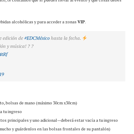
bebidas alcohólicas y para acceder a zonas
VIP
.
e edición de
#EDCMéxico
hasta la fecha.
ión y música! ? ?
4tRf
19
nto, bolsas de mano (máximo 30cm x30cm)
a tu ingreso
s principales y uno adicional—deberá estar vacía a tu ingreso
mucho y guárdenlos en las bolsas frontales de su pantalón)