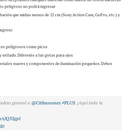
to peligroso no podrá ingresar
bación que midan menos de 12 cm (Sony Action Cam, GoPro, etc.) y
ingreso
tes peligrosos como picos
sellado. Diferente a las gotas para ojos
iales suaves y componentes de iluminación pequeños. Debes
 boleto general a
@Citibanamex
#PLUS
. ¡Aquí toda la
pmAJQ33gpI
20