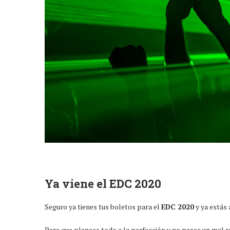
Ya viene el EDC 2020
Seguro ya tienes tus boletos para el
EDC 2020
y ya estás 
Para que planees todo a la perfección y no pases un mal r