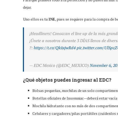
dejar.
Uno ellos es tu
INE
, pues se requiere para la compra de 
¡Headliners! Conozcan el line up de la más grand
¡Únete a nosotros durante 3 DÍAS llenos de divers
?️:
https://t.co/QkiixjwRd4
pic.twitter.com/UlSpzZ
— EDC Mexico (@EDC_MEXICO)
November 6, 20
¿Qué objetos puedes ingresar al EDC?
Bolsas pequeñas, mochilas de un solo compartime
Botellas oficiales de Insomniac—deberá estar vacía 
Mochila hidratante con no más de dos compartimento
Celulares y cargadores/pilas portátiles (cuídenlos 