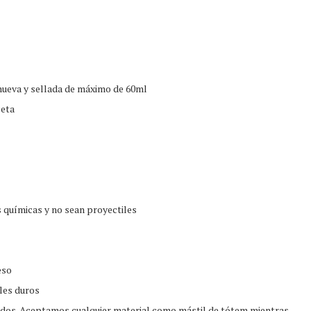
 nueva y sellada de máximo de 60ml
ceta
 químicas y no sean proyectiles
eso
les duros
ados. Aceptamos cualquier material como mástil de tótem mientras