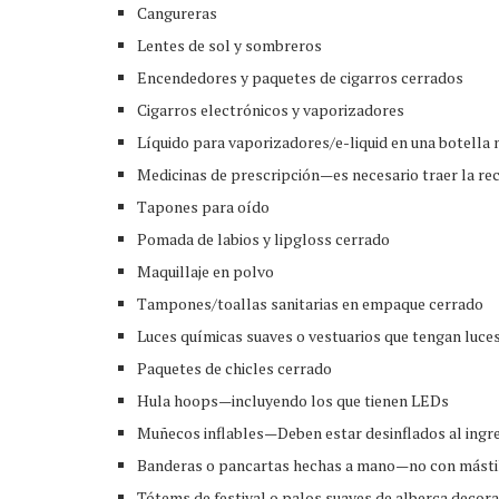
Cangureras
Lentes de sol y sombreros
Encendedores y paquetes de cigarros cerrados
Cigarros electrónicos y vaporizadores
Líquido para vaporizadores/e-liquid en una botella
Medicinas de prescripción—es necesario traer la re
Tapones para oído
Pomada de labios y lipgloss cerrado
Maquillaje en polvo
Tampones/toallas sanitarias en empaque cerrado
Luces químicas suaves o vestuarios que tengan luces
Paquetes de chicles cerrado
Hula hoops—incluyendo los que tienen LEDs
Muñecos inflables—Deben estar desinflados al ingr
Banderas o pancartas hechas a mano—no con másti
Tótems de festival o palos suaves de alberca decor