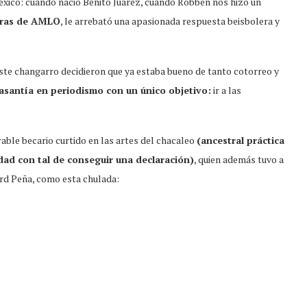
México: cuando nació Benito Juárez, cuando Robben nos hizo un
eras de AMLO
, le arrebató una apasionada respuesta beisbolera y
te changarro decidieron que ya estaba bueno de tanto cotorreo y
santía en periodismo con un único objetivo:
ir a las
rable becario curtido en las artes del chacaleo
(ancestral práctica
dad con tal de conseguir una declaración)
, quien además tuvo a
ord Peña, como esta chulada: