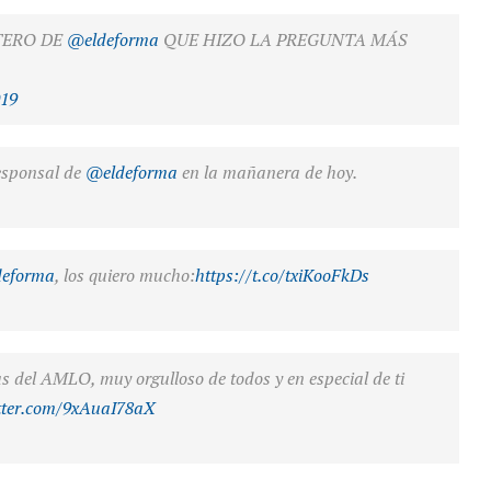
TERO DE
@eldeforma
QUE HIZO LA PREGUNTA MÁS
019
esponsal de
@eldeforma
en la mañanera de hoy.
eforma
, los quiero mucho:
https://t.co/txiKooFkDs
 del AMLO, muy orgulloso de todos y en especial de ti
itter.com/9xAuaI78aX