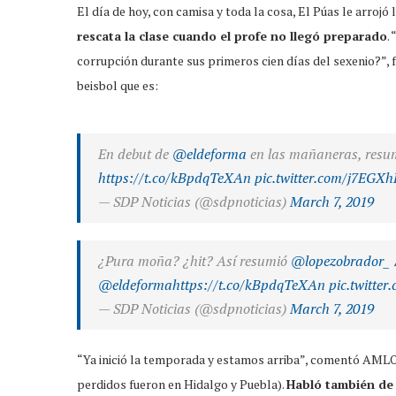
El día de hoy, con camisa y toda la cosa, El Púas le arrojó
rescata la clase cuando el profe no llegó preparado
.
corrupción durante sus primeros cien días del sexenio?”, f
beisbol que es:
En debut de
@eldeforma
en las mañaneras, res
https://t.co/kBpdqTeXAn
pic.twitter.com/j7EGX
— SDP Noticias (@sdpnoticias)
March 7, 2019
¿Pura moña? ¿hit? Así resumió
@lopezobrador_
@eldeforma
https://t.co/kBpdqTeXAn
pic.twitt
— SDP Noticias (@sdpnoticias)
March 7, 2019
“Ya inició la temporada y estamos arriba”, comentó AMLO
perdidos fueron en Hidalgo y Puebla).
Habló también de 