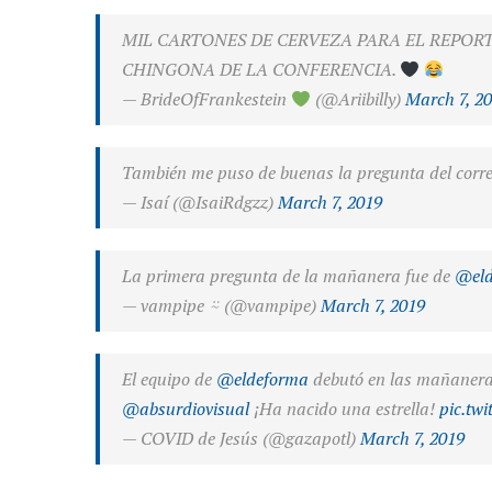
MIL CARTONES DE CERVEZA PARA EL REPOR
CHINGONA DE LA CONFERENCIA.
— BrideOfFrankestein
(@Ariibilly)
March 7, 2
También me puso de buenas la pregunta del corr
— Isaí (@IsaiRdgzz)
March 7, 2019
La primera pregunta de la mañanera fue de
@eld
— vampipe ⍨ (@vampipe)
March 7, 2019
El equipo de
@eldeforma
debutó en las mañaneras
@absurdiovisual
¡Ha nacido una estrella!
pic.tw
— COVID de Jesús (@gazapotl)
March 7, 2019