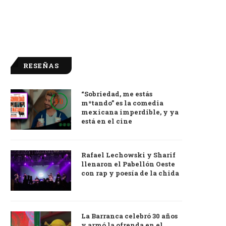
RESEÑAS
“Sobriedad, me estás
9.0
m*tando” es la comedia
mexicana imperdible, y ya
está en el cine
Rafael Lechowski y Sharif
llenaron el Pabellón Oeste
con rap y poesía de la chida
La Barranca celebró 30 años
y armó la ofrenda en el