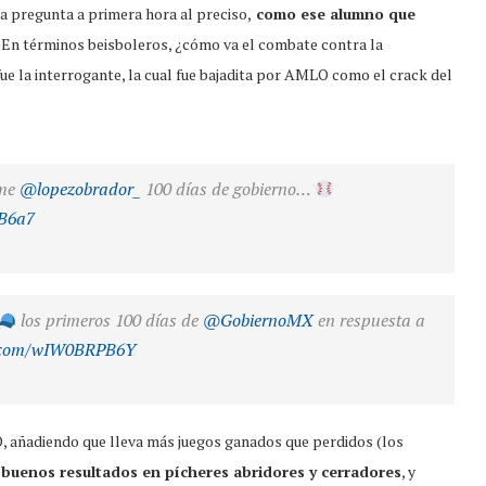
 la pregunta a primera hora al preciso,
como ese alumno que
 “En términos beisboleros, ¿cómo va el combate contra la
ue la interrogante, la cual fue bajadita por AMLO como el crack del
ume
@lopezobrador_
100 días de gobierno…
hB6a7
los primeros 100 días de
@GobiernoMX
en respuesta a
er.com/wIW0BRPB6Y
, añadiendo que lleva más juegos ganados que perdidos (los
buenos resultados en pícheres abridores y cerradores
, y