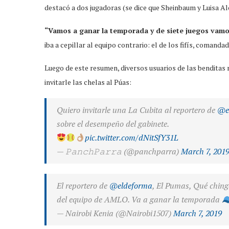
destacó a dos jugadoras (se dice que Sheinbaum y Luisa Al
“Vamos a ganar la temporada y de siete juegos vamos
iba a cepillar al equipo contrario: el de los fifís, comand
Luego de este resumen, diversos usuarios de las bendita
invitarle las chelas al Púas:
Quiero invitarle una La Cubita al reportero de
@e
sobre el desempeño del gabinete.
pic.twitter.com/dNitSfY31L
— 𝙿𝚊𝚗𝚌𝚑𝙿𝚊𝚛𝚛𝚊 (@panchparra)
March 7, 201
El reportero de
@eldeforma
, El Pumas, Qué chin
del equipo de AMLO. Va a ganar la temporada
— Nairobi Kenia (@Nairobi1507)
March 7, 2019