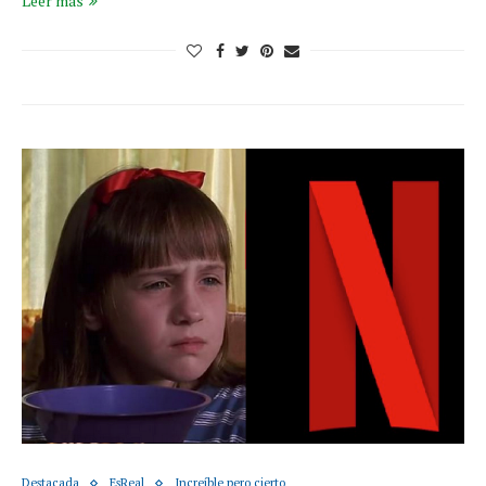
Leer más
Destacada
EsReal
Increíble pero cierto