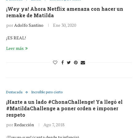
¡Wey ya! Ahora Netflix amenaza con hacer un
remake de Matilda
por
Adolfo Santino
Ene 30, 2020
¡ES REAL!
Leer más
Destacada
Increíble pero cierto
¡Hazte a un lado #ChonaChallenge! Ya llegó el
#MatildaChallenge a poner orden e imponer
respeto
por
Redacción
Ago 7, 2018
¡U uu uu-u uu! (canta desde tu infancia)