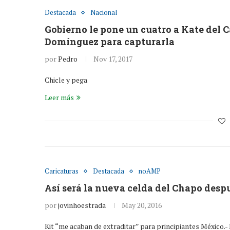
Destacada
Nacional
Gobierno le pone un cuatro a Kate del Ca
Domínguez para capturarla
por
Pedro
Nov 17, 2017
Chicle y pega
Leer más
Caricaturas
Destacada
noAMP
Así será la nueva celda del Chapo desp
por
jovinhoestrada
May 20, 2016
Kit “me acaban de extraditar” para principiantes México.- 