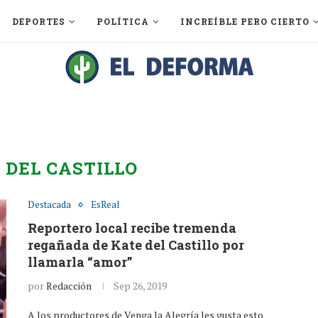
DEPORTES
POLÍTICA
INCREÍBLE PERO CIERTO
 DEL CASTILLO
Destacada
EsReal
Reportero local recibe tremenda
regañada de Kate del Castillo por
llamarla “amor”
por
Redacción
Sep 26, 2019
A los productores de Venga la Alegría les gusta esto