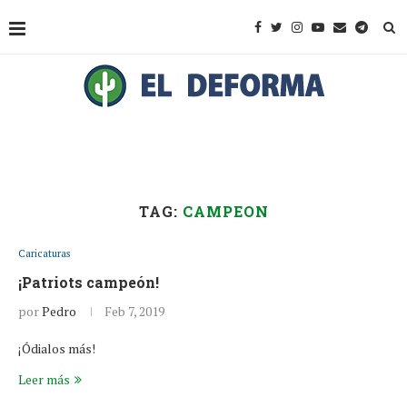
TAG:
CAMPEON
Caricaturas
¡Patriots campeón!
por
Pedro
Feb 7, 2019
¡Ódialos más!
Leer más