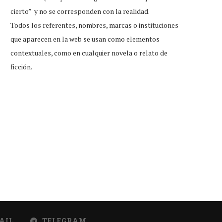
cierto” y no se corresponden con la realidad.
Todos los referentes, nombres, marcas o instituciones
que aparecen en la web se usan como elementos
contextuales, como en cualquier novela o relato de
ficción.
Estas son las preguntas más
¿Como por qué? Juez libera
comunes en Google...
vato que...
AIL
TELEGRAM