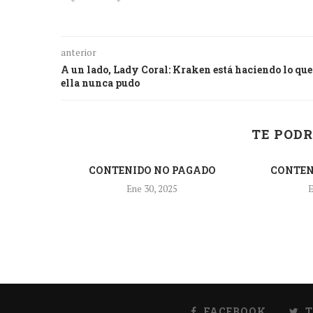
anterior
A un lado, Lady Coral: Kraken está haciendo lo que
ella nunca pudo
TE PODR
CONTENIDO NO PAGADO
CONTEN
Ene 30, 2025
E
ara pagar
r
FACEBOOK