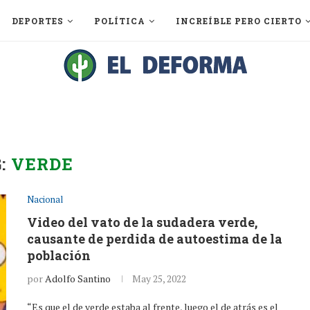
DEPORTES
POLÍTICA
INCREÍBLE PERO CIERTO
G:
VERDE
Nacional
Video del vato de la sudadera verde,
causante de perdida de autoestima de la
población
por
Adolfo Santino
May 25, 2022
“Es que el de verde estaba al frente, luego el de atrás es el