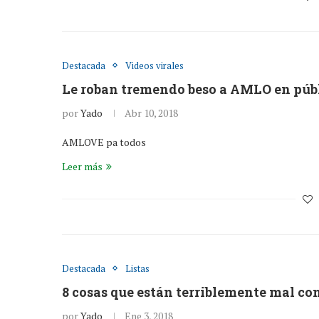
Destacada
Videos virales
Le roban tremendo beso a AMLO en públ
por
Yado
Abr 10, 2018
AMLOVE pa todos
Leer más
Destacada
Listas
8 cosas que están terriblemente mal con
por
Yado
Ene 3, 2018