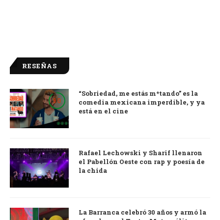
RESEÑAS
“Sobriedad, me estás m*tando” es la
9.0
comedia mexicana imperdible, y ya
está en el cine
Rafael Lechowski y Sharif llenaron
el Pabellón Oeste con rap y poesía de
la chida
La Barranca celebró 30 años y armó la