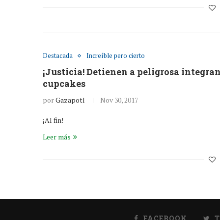
Destacada
Increíble pero cierto
¡Justicia! Detienen a peligrosa integra
cupcakes
por
Gazapotl
Nov 30, 2017
¡Al fin!
Leer más
FACEBOOK