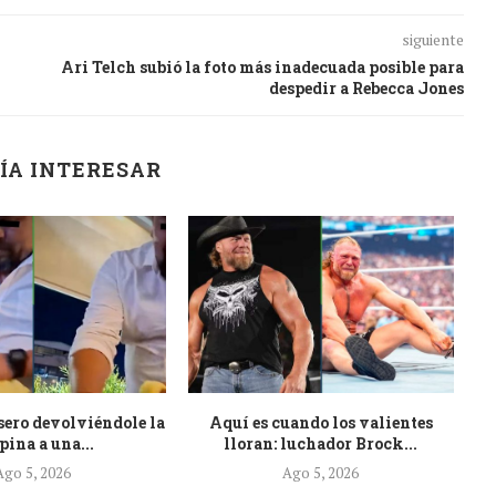
siguiente
Ari Telch subió la foto más inadecuada posible para
despedir a Rebecca Jones
ÍA INTERESAR
sero devolviéndole la
Aquí es cuando los valientes
U
pina a una...
lloran: luchador Brock...
Ago 5, 2026
Ago 5, 2026