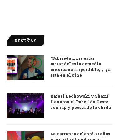
RESEÑAS
“Sobriedad, me estás
9.0
m*tando” es la comedia
mexicana imperdible, y ya
está en el cine
Rafael Lechowski y Sharif
llenaron el Pabellón Oeste
con rap y poesía de la chida
La Barranca celebró 30 años
y armó la ofrenda en el