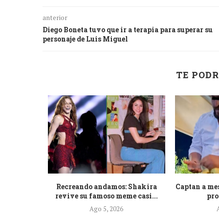
anterior
Diego Boneta tuvo que ir a terapia para superar su
personaje de Luis Miguel
TE PODR
a que La
Recreando andamos: Shakira
Captan a me
...
revive su famoso meme casi...
pro
Ago 5, 2026