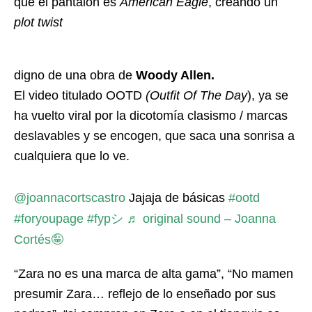
que el pantalón es
American Eagle
, creando un
plot twist
digno de una obra de
Woody Allen.
El video titulado OOTD
(Outfit Of The Day
), ya se
ha vuelto viral por la dicotomía clasismo / marcas
deslavables y se encogen, que saca una sonrisa a
cualquiera que lo ve.
@joannacortscastro
Jajaja de básicas
#ootd
#foryoupage
#fypシ
♬ original sound – Joanna
Cortés🤪
“Zara no es una marca de alta gama”, “No mamen
presumir Zara… reflejo de lo enseñado por sus