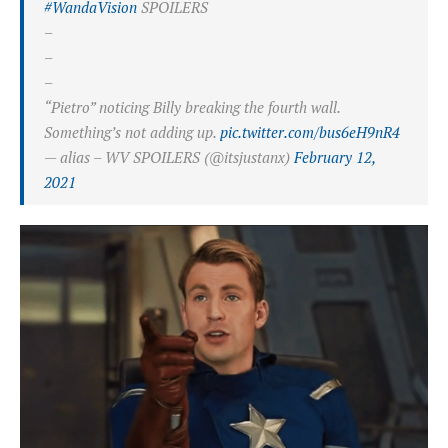
#WandaVision
SPOILERS
–
–
–
“Pietro” noticing Billy breaking the fourth wall.
Something’s not adding up.
pic.twitter.com/bus6eH9nR4
— alias – WV SPOILERS (@itsjustanx)
February 12,
2021