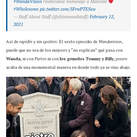
#WandaVision
rindiéndole homenaje a Malcolm
#Wholesome
pic.twitter.com/3FrwPTESou
— Stuff About Stuff (@chismeandstuff)
February 12,
2021
Así de
rapidín
y sin
spoilers
: El sexto episodio de
Wandavision
,
puede que no sea de los mejores y “no explican” qué pasa con
Wanda
, ni con Pietro ni con
los gemelos Tommy y Billy
,
peeero
acaba de una monumental manera en donde todo ya se vino abajo.