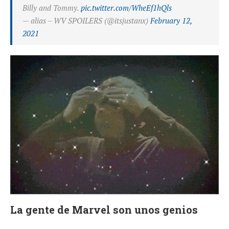
Billy and Tommy.
pic.twitter.com/WheEf1hQls
— alias – WV SPOILERS (@itsjustanx)
February 12,
2021
La gente de Marvel son unos genios