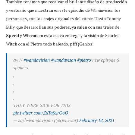
También tenemos que recalcar el brillante diseño de producción
y vestuario que muestran en este episodio de
Wandavision
los
personajes, con los trajes originales del cómic. Hasta Tommy
Billy, que desarrollan sus poderes, ya salen con sus trajes de
Speed
y
Wiccan
en esta nueva entrega y la visión de Scarlet
Witch con el Pietro todo baleado, pfff ¡Genios!
cw //
#wandavision
#wandavison
#pietro
new episode 6
spoilers
,
,
,
,
THEY WERE SICK FOR THIS
pic.twitter.com/ZaTaSxrOoO
— zach•wandavision (@civiiswar)
February 12, 2021