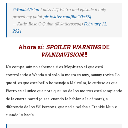
#WandaVision
I miss ATJ Pietro and episode 6 only
proved my point
pic.twitter.com/fbntYks5Sj
— Katie-Rose O'Quinn (@katieroseoq)
February 12,
2021
Ahora sí:
SPOILER WARNING
DE
WANDAVISION
!!!
No compa, aún no sabemos si es
Mephisto
el que está
controlando a Wanda o si solo la morra es muy, muuuy tóxica. Lo
que sí, es que este bello homenaje a Malcolm, lo curioso es que
Pietro es el único que nota que uno de los morros está rompiendo
de la cuarta pared (o sea, cuando le hablan a la cámara), a
diferencia de los Wilkersons, que nadie pelaba a Frankie Muniz
cuando lo hacía.