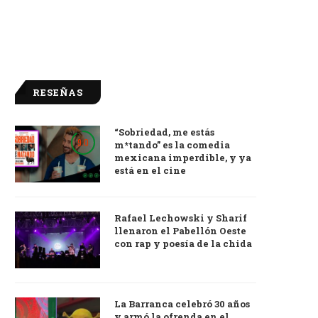
RESEÑAS
“Sobriedad, me estás
9.0
m*tando” es la comedia
mexicana imperdible, y ya
está en el cine
Rafael Lechowski y Sharif
llenaron el Pabellón Oeste
con rap y poesía de la chida
La Barranca celebró 30 años
y armó la ofrenda en el