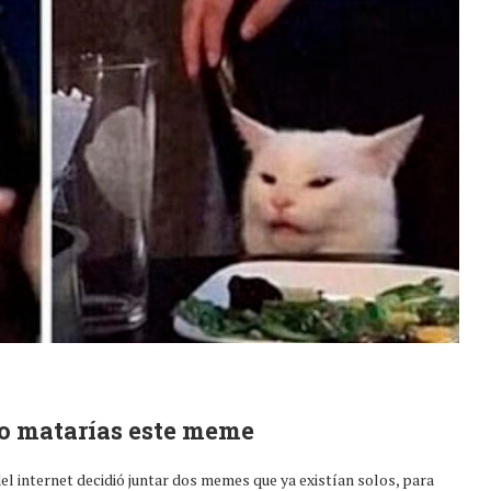
no matarías este meme
 internet decidió juntar dos memes que ya existían solos, para