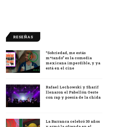
RESEÑAS
“Sobriedad, me estás
9.0
m*tando” es la comedia
mexicana imperdible, y ya
está en el cine
Rafael Lechowski y Sharif
llenaron el Pabellón Oeste
con rap y poesía de la chida
La Barranca celebró 30 años
y armó la ofrenda en el