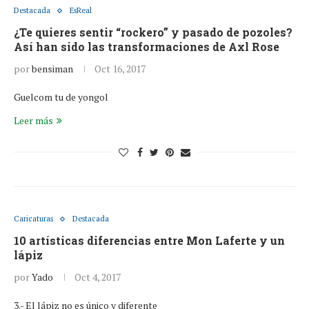
Destacada
EsReal
¿Te quieres sentir “rockero” y pasado de pozoles?
Así han sido las transformaciones de Axl Rose
por
bensiman
Oct 16, 2017
Guelcom tu de yongol
Leer más
Caricaturas
Destacada
10 artísticas diferencias entre Mon Laferte y un
lápiz
por
Yado
Oct 4, 2017
3.- El lápiz no es único y diferente