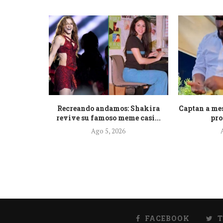
a que La
Recreando andamos: Shakira
Captan a me
...
revive su famoso meme casi...
pro
Ago 5, 2026
FACEBOOK