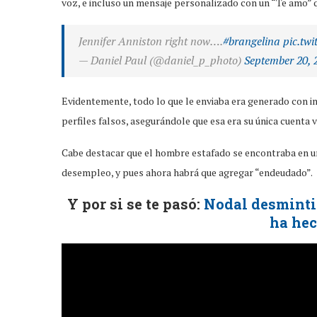
voz, e incluso un mensaje personalizado con un “Te amo” q
Jennifer Anniston right now….
#brangelina
pic.tw
— Daniel Paul (@daniel_p_photo)
September 20, 
Evidentemente, todo lo que le enviaba era generado con inte
perfiles falsos, asegurándole que esa era su única cuenta 
Cabe destacar que el hombre estafado se encontraba en una
desempleo, y pues ahora habrá que agregar “endeudado”.
Y por si se te pasó:
Nodal desminti
ha hec