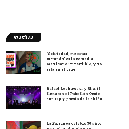
RESEÑAS
“Sobriedad, me estás
9.0
m*tando” es la comedia
mexicana imperdible, y ya
está en el cine
Rafael Lechowski y Sharif
llenaron el Pabellón Oeste
con rap y poesía de la chida
La Barranca celebró 30 años
y armó la ofrenda en el