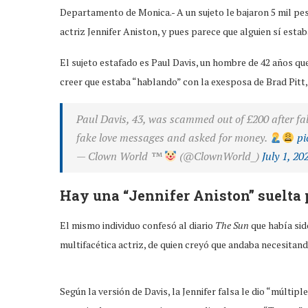
Departamento de Monica.- A un sujeto le bajaron 5 mil p
actriz Jennifer Aniston, y pues parece que alguien sí estab
El sujeto estafado es Paul Davis, un hombre de 42 años qu
creer que estaba “hablando” con la exesposa de Brad Pitt, 
Paul Davis, 43, was scammed out of £200 after fa
fake love messages and asked for money.
pi
— Clown World ™
(@ClownWorld_)
July 1, 20
Hay una “Jennifer Aniston” suelta 
El mismo individuo confesó al diario
The Sun
que había sid
multifacética actriz, de quien creyó que andaba necesitando
Según la versión de Davis, la Jennifer falsa le dio “múltip