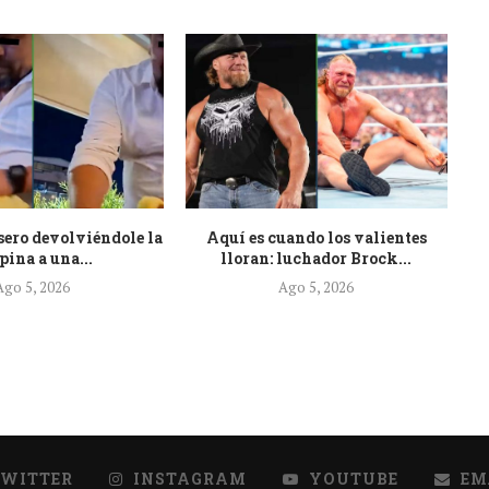
sero devolviéndole la
Aquí es cuando los valientes
U
pina a una...
lloran: luchador Brock...
Ago 5, 2026
Ago 5, 2026
TWITTER
INSTAGRAM
YOUTUBE
EM