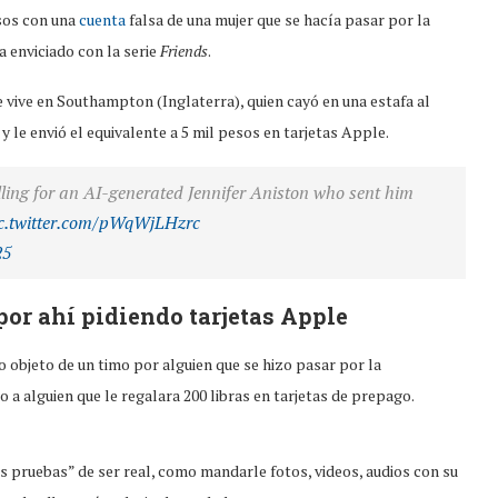
esos con una
cuenta
falsa de una mujer que se hacía pasar por la
a enviciado con la serie
Friends
.
e vive en Southampton (Inglaterra), quien cayó en una estafa al
y le envió el equivalente a 5 mil pesos en tarjetas Apple.
lling for an AI-generated Jennifer Aniston who sent him
c.twitter.com/pWqWjLHzrc
25
por ahí pidiendo tarjetas Apple
o objeto de un timo por alguien que se hizo pasar por la
 a alguien que le regalara 200 libras en tarjetas de prepago.
les pruebas” de ser real, como mandarle fotos, videos, audios con su