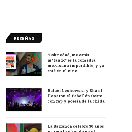
RESEÑAS
“Sobriedad, me estás
9.0
m*tando” es la comedia
mexicana imperdible, y ya
está en el cine
Rafael Lechowski y Sharif
llenaron el Pabellón Oeste
con rap y poesía de la chida
La Barranca celebró 30 años
y armó la ofrenda en el