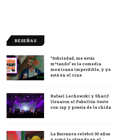
RESEÑAS
“Sobriedad, me estás
9.0
m*tando” es la comedia
mexicana imperdible, y ya
está en el cine
Rafael Lechowski y Sharif
llenaron el Pabellón Oeste
con rap y poesía de la chida
La Barranca celebró 30 años
y armó la ofrenda en el