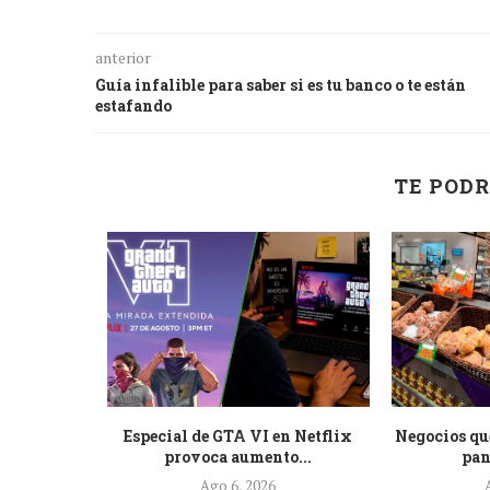
anterior
Guía infalible para saber si es tu banco o te están
estafando
TE PODR
 pide a
Especial de GTA VI en Netflix
Negocios qu
e...
provoca aumento...
pan
Ago 6, 2026