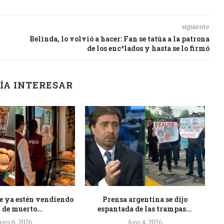
siguiente
Belinda, lo volvió a hacer: Fan se tatúa a la patrona
de los enc*lados y hasta se lo firmó
ÍA INTERESAR
e ya estén vendiendo
Prensa argentina se dijo
At
 de muerto...
espantada de las trampas...
Ago 6, 2026
Ago 4, 2026