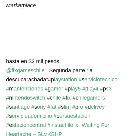
Marketplace
hasta en $2 mil pesos.
@fixgameschile_
Segunda parte “la
descucarachada”#p
laystation #
s
erviciotecnico
#
m
antenciones #
g
amer #
p
lay5 #
p
lay4 #
p
s3
#
n
intendoswitch #
c
hile #
f
ix #
c
hilegamers
#
s
antiago #
s
ony #
f
at #
s
lim #
p
ro #
d
elivey
#
s
ervicioadomicilio #
p
ersaestacion
#
e
stacioncentral #
i
nstachile
♬ Waiting For
Heartache – BLVKSHP