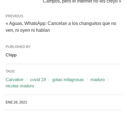
Campos, pero el Internet no les creyó »
PREVIOUS
« Aguas, WhatsApp: Cancelan a los changuitos que no
ven, ni oyen ni hablan
PUBLISHED BY
Chipp
TAGS:
Carvativir
covid 19
gotas milagrosas
maduro
nicolas maduro
ENE 26, 2021