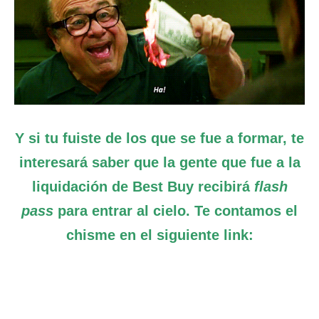
Y si tu fuiste de los que se fue a formar, te
interesará saber que la gente que fue a la
liquidación de Best Buy recibirá
flash
pass
para entrar al cielo. Te contamos el
chisme en el siguiente link: