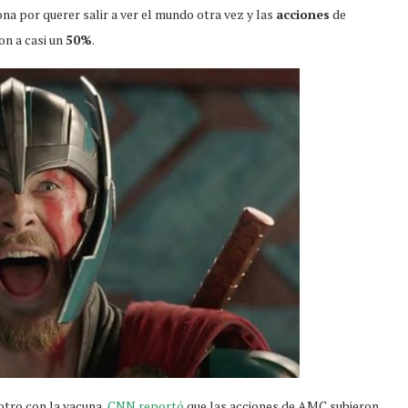
na por querer salir a ver el mundo otra vez y las
acciones
de
n a casi un
50%
.
 otro con la vacuna,
CNN reportó
que las acciones de AMC subieron