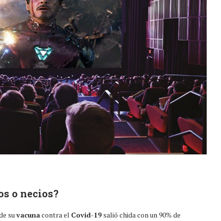
os o necios?
de su
vacuna
contra el
Covid-19
salió chida con un 90% de