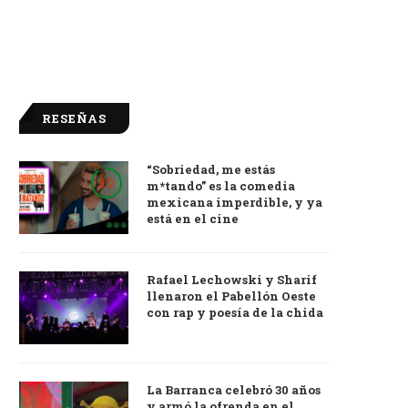
RESEÑAS
“Sobriedad, me estás
9.0
m*tando” es la comedia
mexicana imperdible, y ya
está en el cine
Rafael Lechowski y Sharif
llenaron el Pabellón Oeste
con rap y poesía de la chida
La Barranca celebró 30 años
y armó la ofrenda en el