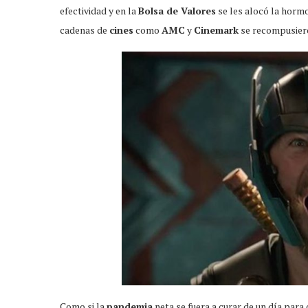
efectividad y en la
Bolsa de Valores
se les alocó la hormo
cadenas de
cines
como
AMC
y
Cinemark
se recompusiero
Como si la
pandemia
neta se fuera a curar de un día para