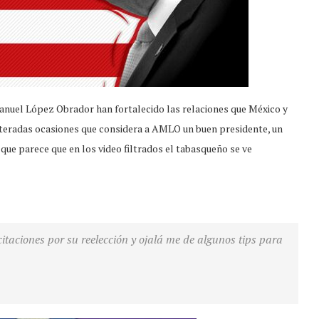
nuel López Obrador han fortalecido las relaciones que México y
eiteradas ocasiones que considera a AMLO un buen presidente, un
que parece que en los video filtrados el tabasqueño se ve
citaciones por su reelección y ojalá me de algunos tips para