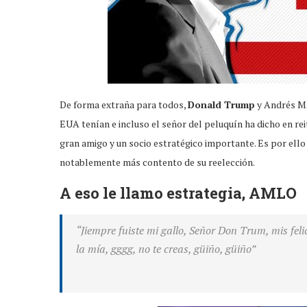
De forma extraña para todos,
Donald Trump
y Andrés Ma
EUA tenían e incluso el señor del peluquín ha dicho en r
gran amigo y un socio estratégico importante. Es por ello 
notablemente más contento de su reelección.
A eso le llamo estrategia, AMLO
“Jiempre fuiste mi gallo, Señor Don Trum, mis feli
la mía, gggg, no te creas, güiño, güiño”