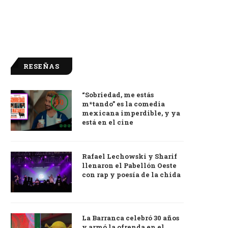
RESEÑAS
“Sobriedad, me estás
9.0
m*tando” es la comedia
mexicana imperdible, y ya
está en el cine
Rafael Lechowski y Sharif
llenaron el Pabellón Oeste
con rap y poesía de la chida
La Barranca celebró 30 años
y armó la ofrenda en el