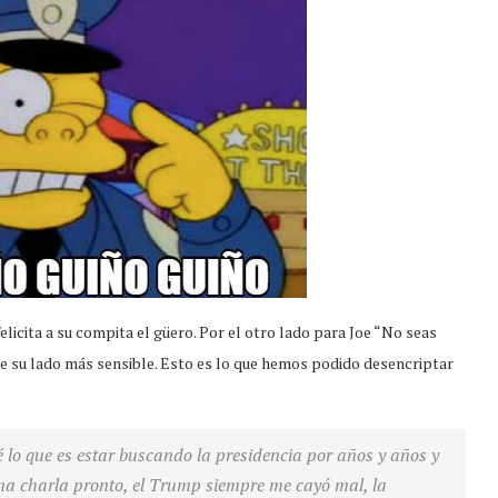
elicita a su compita el güero. Por el otro lado para Joe “No seas
e su lado más sensible. Esto es lo que hemos podido desencriptar
 lo que es estar buscando la presidencia por años y años y
ena charla pronto, el Trump siempre me cayó mal, la