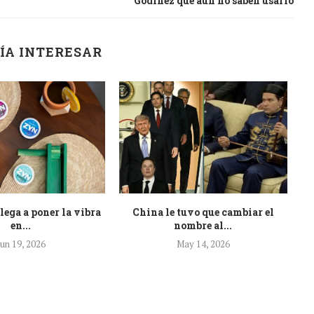
Godínez que aún no saben usarlo
ÍA INTERESAR
ega a poner la vibra
China le tuvo que cambiar el
¡H
en...
nombre al...
Jun 19, 2026
May 14, 2026