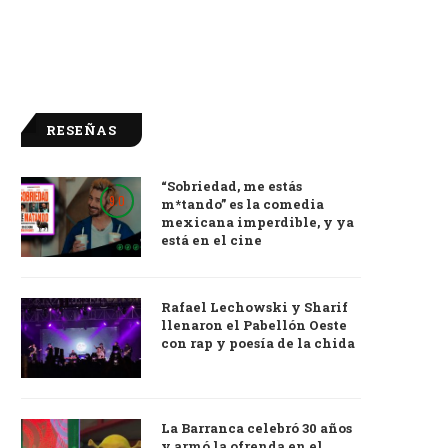
RESEÑAS
“Sobriedad, me estás
9.0
m*tando” es la comedia
mexicana imperdible, y ya
está en el cine
Rafael Lechowski y Sharif
llenaron el Pabellón Oeste
con rap y poesía de la chida
La Barranca celebró 30 años
y armó la ofrenda en el