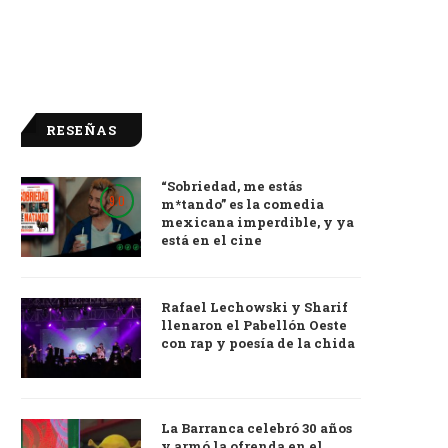
RESEÑAS
“Sobriedad, me estás
9.0
m*tando” es la comedia
mexicana imperdible, y ya
está en el cine
Rafael Lechowski y Sharif
llenaron el Pabellón Oeste
con rap y poesía de la chida
La Barranca celebró 30 años
y armó la ofrenda en el