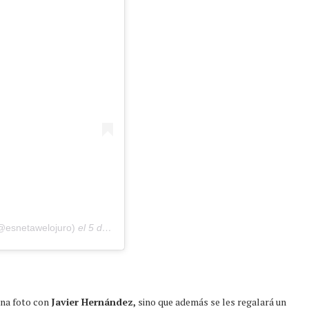
(@esnetawelojuro)
el
5 de Feb de 2020 a las 9:40 PST
una foto con
Javier Hernández,
sino que además se les regalará un