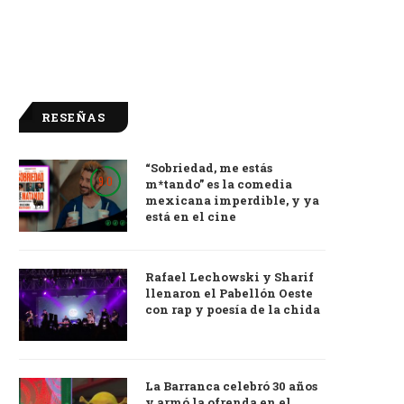
RESEÑAS
“Sobriedad, me estás
9.0
m*tando” es la comedia
mexicana imperdible, y ya
está en el cine
Rafael Lechowski y Sharif
llenaron el Pabellón Oeste
con rap y poesía de la chida
La Barranca celebró 30 años
y armó la ofrenda en el