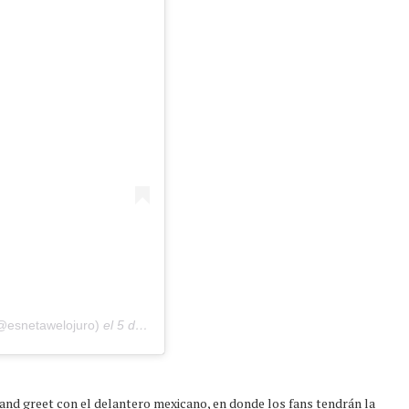
(@esnetawelojuro)
el
5 de Feb de 2020 a las 9:42 PST
and greet con el delantero mexicano, en donde los fans tendrán la