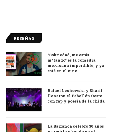
RESEÑAS
“Sobriedad, me estás
9.0
m*tando” es la comedia
mexicana imperdible, y ya
está en el cine
Rafael Lechowski y Sharif
llenaron el Pabellón Oeste
con rap y poesía de la chida
La Barranca celebró 30 años
y armó la ofrenda en el