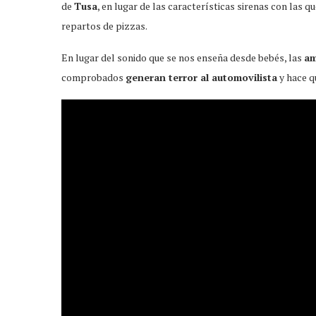
de
Tusa
, en lugar de las características sirenas con las 
repartos de pizzas.
En lugar del sonido que se nos enseña desde bebés, las
am
comprobados
generan terror al automovilista
y hace q