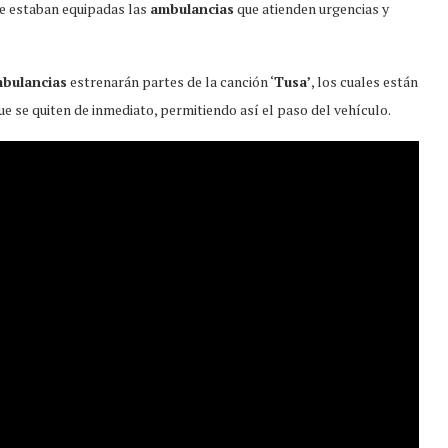
que estaban equipadas las
ambulancias
que atienden urgencias y
bulancias
estrenarán partes de la canción ‘
Tusa’
, los cuales están
ue se quiten de inmediato, permitiendo así el paso del vehículo.