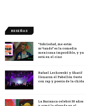
RESEÑAS
“Sobriedad, me estás
9.0
m*tando” es la comedia
mexicana imperdible, y ya
está en el cine
Rafael Lechowski y Sharif
llenaron el Pabellón Oeste
con rap y poesía de la chida
La Barranca celebró 30 años
y armó la ofrenda en el