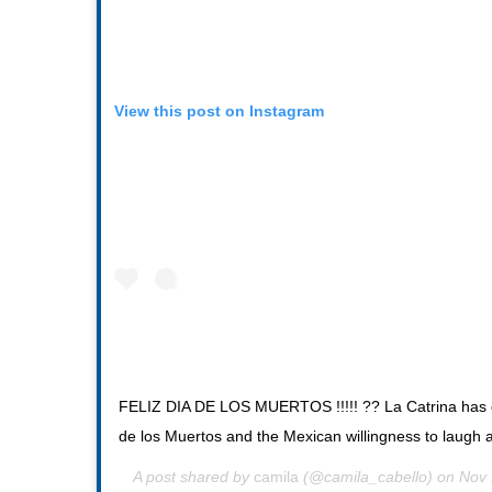
View this post on Instagram
FELIZ DIA DE LOS MUERTOS !!!!! ?? La Catrina has 
de los Muertos and the Mexican willingness to laugh a
A post shared by
camila
(@camila_cabello) on
Nov 