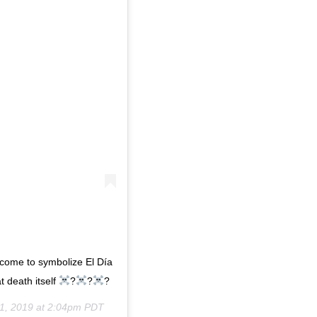
come to symbolize El Día
t death itself
?
?
?
1, 2019 at 2:04pm PDT