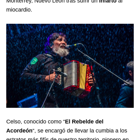
Monterrey, Nuevo León tras sufrir un
infarto
al
miocardio.
Celso, conocido como “
El Rebelde del
Acordeón
“, se encargó de llevar la cumbia a los
estratos más fifís de nuestro territorio, pionero en