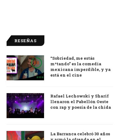
RESEÑAS
“Sobriedad, me estás
9.0
m*tando” es la comedia
mexicana imperdible, y ya
está en el cine
Rafael Lechowski y Sharif
llenaron el Pabellón Oeste
con rap y poesía de la chida
La Barranca celebró 30 años
y armó la ofrenda en el