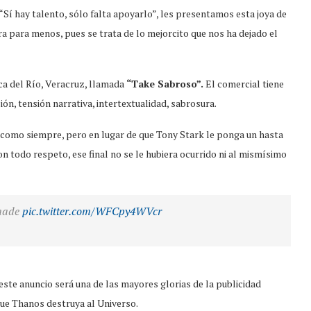
Sí hay talento, sólo falta apoyarlo”, les presentamos esta joya de
 era para menos, pues se trata de lo mejorcito que nos ha dejado el
ca del Río, Veracruz, llamada
“Take Sabroso”.
El comercial tiene
ón, tensión narrativa, intertextualidad, sabrosura.
 como siempre, pero en lugar de que Tony Stark le ponga un hasta
on todo respeto, ese final no se le hubiera ocurrido ni al mismísimo
 made
pic.twitter.com/WFCpy4WVcr
este anuncio será una de las mayores glorias de la publicidad
que Thanos destruya al Universo.