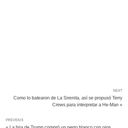
NEXT
Como lo batearon de La Sirenita, así se propusó Terry
Crews para interpretar a He-Man »
PREVIOUS
« La hija de Trump compró un perro blanco con ojos