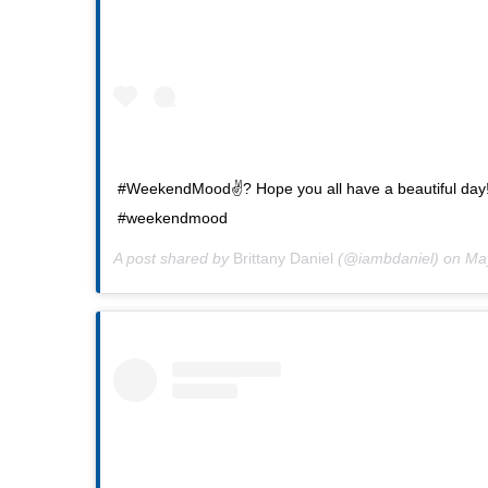
#WeekendMood✌? Hope you all have a beautiful day
#weekendmood
A post shared by
Brittany Daniel
(@iambdaniel) on
May