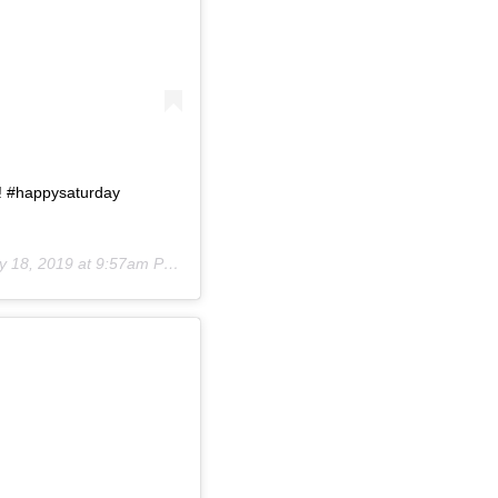
! #happysaturday
 18, 2019 at 9:57am PDT