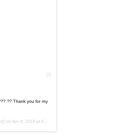
g??? ?? Thank you for my
rd) on
Apr 4, 2019 at 6:32pm PDT