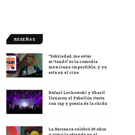
RESEÑAS
“Sobriedad, me estás
9.0
m*tando” es la comedia
mexicana imperdible, y ya
está en el cine
Rafael Lechowski y Sharif
llenaron el Pabellón Oeste
con rap y poesía de la chida
La Barranca celebró 30 años
y armó la ofrenda en el