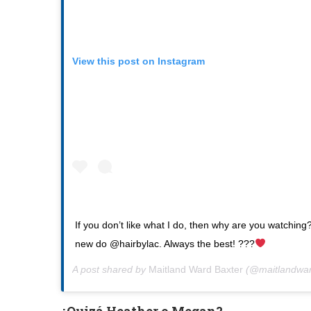
View this post on Instagram
If you don’t like what I do, then why are you watchin
new do @hairbylac. Always the best! ??‍?
A post shared by
Maitland Ward Baxter
(@maitlandwa