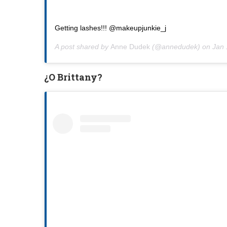
Getting lashes!!! @makeupjunkie_j
A post shared by
Anne Dudek
(@annedudek) on
Jan 
¿O Brittany?