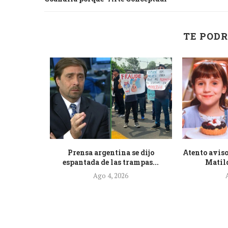
TE PODR
de la nueva
Prensa argentina se dijo
Atento aviso
.
espantada de las trampas...
Matild
Ago 4, 2026