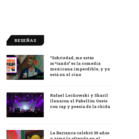
RESEÑAS
“Sobriedad, me estás
9.0
m*tando” es la comedia
mexicana imperdible, y ya
está en el cine
Rafael Lechowski y Sharif
llenaron el Pabellón Oeste
con rap y poesía de la chida
La Barranca celebró 30 años
y armó la ofrenda en el