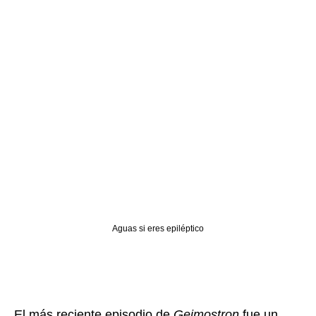
Aguas si eres epiléptico
El más reciente episodio de
Geimostron
fue un