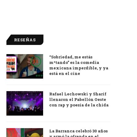
RESEÑAS
“Sobriedad, me estás
9.0
m*tando” es la comedia
mexicana imperdible, y ya
está en el cine
Rafael Lechowski y Sharif
llenaron el Pabellón Oeste
con rap y poesía de la chida
La Barranca celebró 30 años
y armó la ofrenda en el