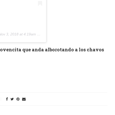
Nov 3, 2018 at 4:19am PDT
 jovencita que anda alborotando a los chavos