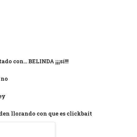
tado con… BELINDA ¡¡¡sí!!!
 no
ey
nden llorando con que es clickbait