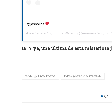
@josholins
A post shared by
Emma Watson
(@emmawatson) on
18. Y ya, una última de esta misteriosa
EMMA WATSON FOTOS
EMMA WATSON INSTAGRAM
0