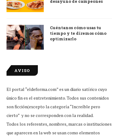
desayuno de campeones
Cuéntanos cómo usas tu
tiempo y te diremos cómo
optimizarlo
AVISO
ento aviso: para quienes vieron
Caída de Harry Styles fue 
Matilda en estreno,...
hacerle homenaje...
Ago 3, 2026
Ago 2, 2026
El portal “eldeforma.com” es un diario satírico cuyo
único fin es el entretenimiento. Todos sus contenidos
son ficción(excepto la categoría “Increíble pero
cierto” y no se corresponden con la realidad.
Todos los referentes, nombres, marcas o instituciones
que aparecen en la web se usan como elementos