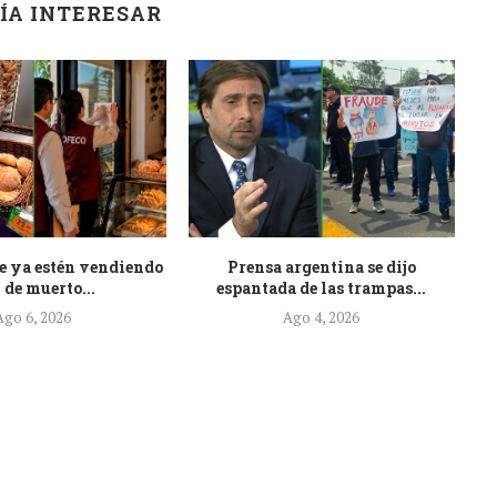
ÍA INTERESAR
e ya estén vendiendo
Prensa argentina se dijo
At
 de muerto...
espantada de las trampas...
Ago 6, 2026
Ago 4, 2026