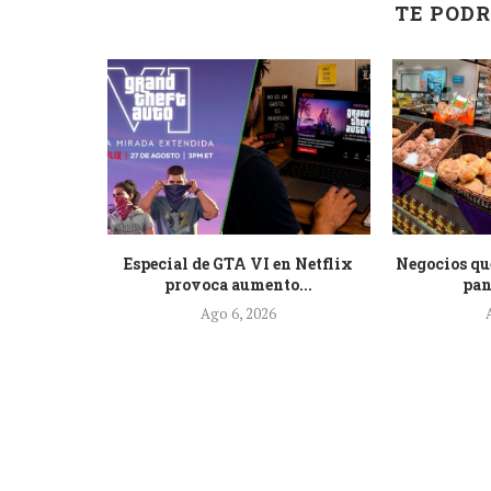
TE PODR
 pide a
Especial de GTA VI en Netflix
Negocios qu
e...
provoca aumento...
pan
Ago 6, 2026