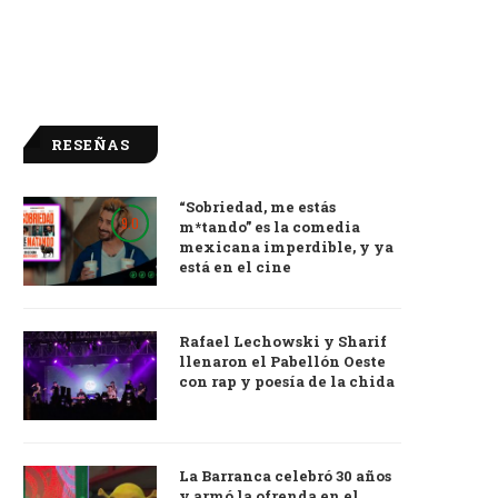
RESEÑAS
“Sobriedad, me estás
9.0
m*tando” es la comedia
mexicana imperdible, y ya
está en el cine
Rafael Lechowski y Sharif
llenaron el Pabellón Oeste
con rap y poesía de la chida
La Barranca celebró 30 años
y armó la ofrenda en el