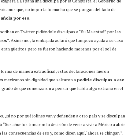
exigiera a España una disculpa por la Conquista, el Gobierno de
exicanos que, no importa lo mucho que se pongan del lado de
pañola por eso
.
criban en Twitter pidiéndole disculpas a “Su Majestad” por las
tros”
. Asimismo, la embajada aclaró que tampoco ayuda a su caso
 eran güeritos pero se fueron haciendo morenos por el sol de
forma de manera extraoficial, estas declaraciones fueron
es
mexicanos sin dignidad que saltaron a
pedirle disculpas a ese
 grado de que comenzaron a pensar que había algo extraño en el
, ¿si no por qué jolines van y defienden a otro país y se disculpan
 “Sus abuelos tomaron la decisión de venir a vivir a México a abrir
 las consecuencias de eso y, como dicen aquí, ‘ahora se chingan'”.