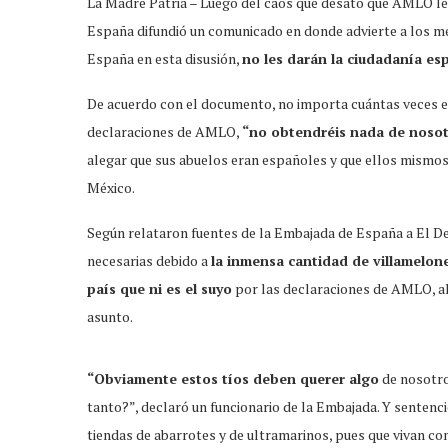
La Madre Patria – Luego del caos que desató que AMLO le 
España difundió un comunicado en donde advierte a los m
España en esta disusión,
no les darán la ciudadanía es
De acuerdo con el documento, no importa cuántas veces es
declaraciones de AMLO,
“no obtendréis nada de noso
alegar que sus abuelos eran españoles y que ellos mismos
México.
Según relataron fuentes de la Embajada de España a El De
necesarias debido a
la inmensa cantidad de villamelon
país que ni es el suyo
por las declaraciones de AMLO, al
asunto.
“Obviamente estos tíos deben querer algo
de nosotros
tanto?”, declaró un funcionario de la Embajada. Y sentenció
tiendas de abarrotes y de ultramarinos, pues que vivan con