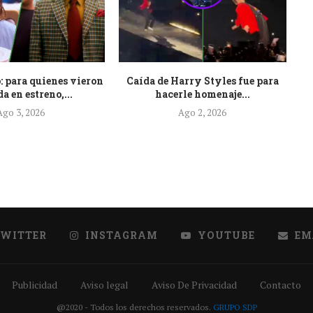
: para quienes vieron
Caída de Harry Styles fue para
Es
a en estreno,...
hacerle homenaje...
Ago 3, 2026
Ago 2, 2026
TWITTER
INSTAGRAM
YOUTUBE
EM
Publicidad
Aviso legal
Aviso De Privacidad
Contacto
@2020 - Todos los derechos reservados.
GRUPO SDP