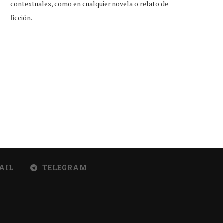
contextuales, como en cualquier novela o relato de
ficción.
tudiante que reprobó examen de
Little Caesars firma conveni
ingreso, feliz por...
Duolingo para dar...
Jul 31, 2026
Jul 31, 2026
AIL
TELEGRAM