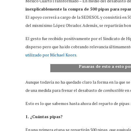
México CuartoTransformado – En medio del desabasto de
inexplicablemente la compra de 500 pipas para repar
El apoyo correrá a cargo de la SEDESOL y consistirá en 500
del mismísimo López Obrador. Además, se repartirán bon
El gesto fue recibido positivamente por el Sindicato de H
disperso pero que ha ido cobrando relevancia últimamente
utilizado por Michael Koors
.
Pasaras de esto a esto p
Aunque todavía no ha quedado claro la forma en la que se 
de una medida para frenar el desabasto de
combustible
en 
Esto es lo que sabemos hasta ahora del reparto de pipas:
1. ¿Cuántas pipas?
En una primera etapa se repartirán 500 pipas, que equiva