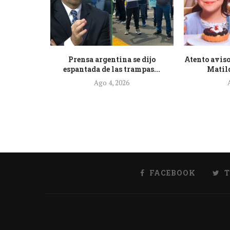
de la nueva
Prensa argentina se dijo
Atento aviso
.
espantada de las trampas...
Matild
Ago 4, 2026
FACEBOOK