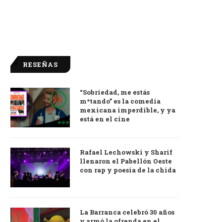
RESEÑAS
“Sobriedad, me estás
9.0
m*tando” es la comedia
mexicana imperdible, y ya
está en el cine
Rafael Lechowski y Sharif
llenaron el Pabellón Oeste
con rap y poesía de la chida
La Barranca celebró 30 años
y armó la ofrenda en el