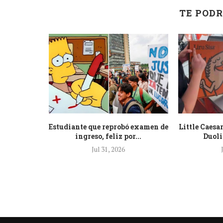
TE PODR
uran que
Estudiante que reprobó examen de
Little Caesa
os ojos...
ingreso, feliz por...
Duoli
Jul 31, 2026