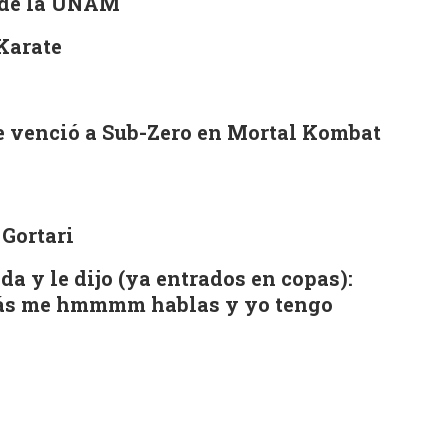
o de la UNAM
 Karate
ue venció a Sub-Zero en Mortal Kombat
 Gortari
da y le dijo (ya entrados en copas):
omás me hmmmm hablas y yo tengo