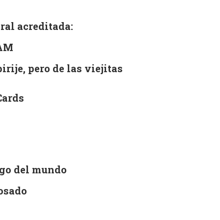
ral acreditada:
TAM
irije, pero de las viejitas
Cards
migo del mundo
Rosado