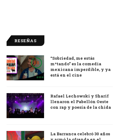
RESEÑAS
“Sobriedad, me estás
9.0
m*tando” es la comedia
mexicana imperdible, y ya
está en el cine
Rafael Lechowski y Sharif
llenaron el Pabellón Oeste
con rap y poesía de la chida
La Barranca celebró 30 años
y armó la ofrenda en el