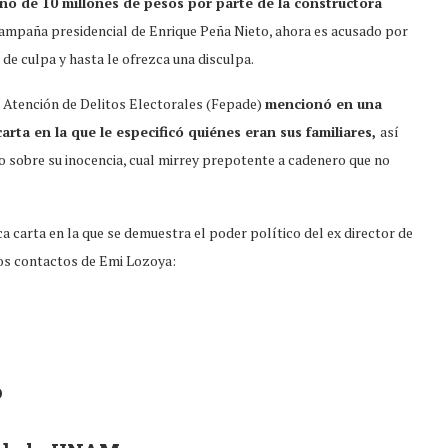
no de 10 millones de pesos por parte de la constructora
 campaña presidencial de Enrique Peña Nieto, ahora es acusado por
 de culpa y hasta le ofrezca una disculpa.
la Atención de Delitos Electorales (Fepade)
mencionó en una
rta en la que le especificó quiénes eran sus familiares,
así
 sobre su inocencia, cual mirrey prepotente a cadenero que no
 carta en la que se demuestra el poder político del ex director de
los contactos de Emi Lozoya:
o