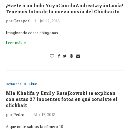
¡Hazte a un lado YuyaCamilaAndreaLayúnLucía!
Tenemos fotos de la nueva novia del Chicharito
por
Gazapotl
Jul 12, 2018
Imaginando cosas chingonas…
Leer más
Destacada
Listas
Mia Khalifa y Emily Ratajkowski te explican
con estas 27 inocentes fotos en qué consiste el
clickbait
por
Pedro
Abr 13, 2018
A que no te sabías la número 10