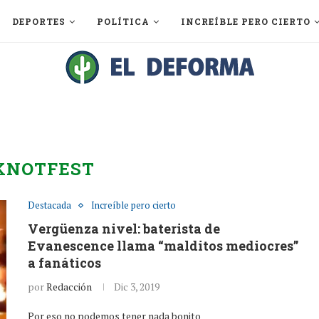
DEPORTES
POLÍTICA
INCREÍBLE PERO CIERTO
KNOTFEST
Destacada
Increíble pero cierto
Vergüenza nivel: baterista de
Evanescence llama “malditos mediocres”
a fanáticos
por
Redacción
Dic 3, 2019
Por eso no podemos tener nada bonito