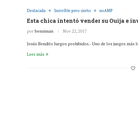
Destacada
Increíble pero cierto
noAMP
Esta chica intentó vender su Ouija e i
por
bensiman
Nov 22, 2017
Jesús Bendito Juegos prohibidos.- Uno de los juegos más l
Leer más