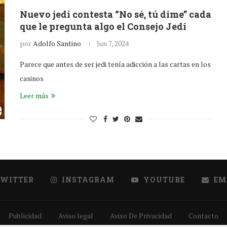
Nuevo jedi contesta “No sé, tú dime” cada
que le pregunta algo el Consejo Jedi
por
Adolfo Santino
Jun 7, 2024
Parece que antes de ser jedi tenía adicción a las cartas en los
casinos
Leer más
TWITTER
INSTAGRAM
YOUTUBE
EM
Publicidad
Aviso legal
Aviso De Privacidad
Contacto